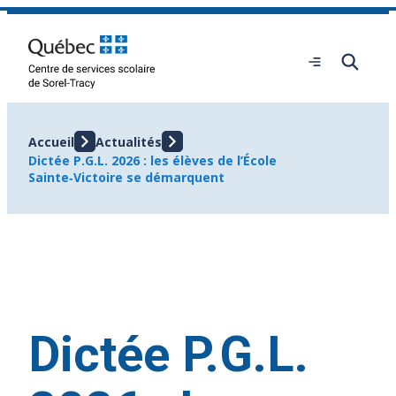
Aller
au
contenu
Ouvrir
le
menu
Accueil
Actualités
Dictée P.G.L. 2026 : les élèves de l’École
Sainte‑Victoire se démarquent
Dictée P.G.L.