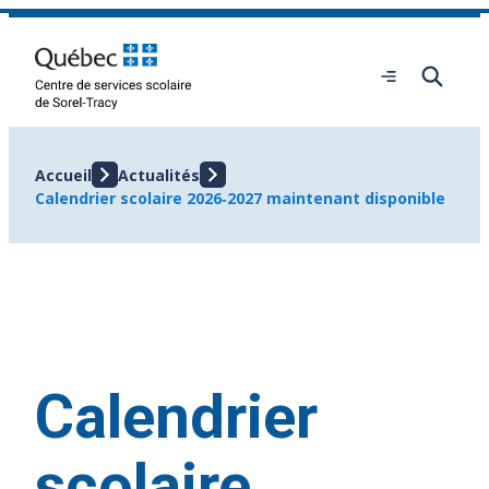
Aller
au
contenu
Ouvrir
le
menu
Accueil
Actualités
Calendrier scolaire 2026‑2027 maintenant disponible
Calendrier
scolaire