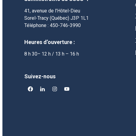
41, avenue de l’Hôtel-Dieu
Sorel-Tracy (Québec) J3P 1L1
Téléphone : 450-746-3990
Heures d’ouverture :
8 h 30– 12 h / 13 h – 16 h
Suivez-nous
facebook
linkedin
instagram
youtube