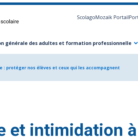
Scolago
Mozaïk Portail
Por
n générale des adultes et formation professionnelle
s-menu
ermer le sous-menu
ole : protéger nos élèves et ceux qui les accompagnent
 et intimidation à 