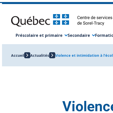
Aller
au
contenu
Préscolaire et primaire
Secondaire
Formatio
Ouvrir/Fermer le sous-menu
Ouvrir/Fermer le sou
Ouvrir/F
Accueil
Actualités
Violence et intimidation à l’éc
Violence