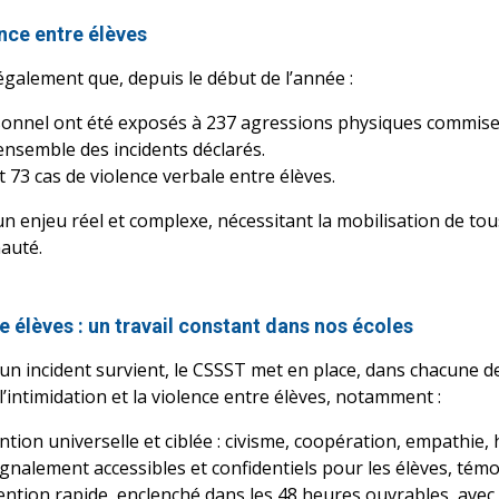
ence entre élèves
également que, depuis le début de l’année :
nnel ont été exposés à 237 agressions physiques commises 
ensemble des incidents déclarés.
73 cas de violence verbale entre élèves.
n enjeu réel et complexe, nécessitant la mobilisation de tous
auté.
re élèves : un travail constant dans nos écoles
’un incident survient, le CSSST met en place, dans chacune de
’intimidation et la violence entre élèves, notamment :
ntion universelle et ciblée : civisme, coopération, empathie, 
nalement accessibles et confidentiels pour les élèves, témo
ention rapide, enclenché dans les 48 heures ouvrables, avec 