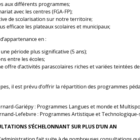
cès aux différents programmes;
ariat avec les centres (FGA-FP);
ive de scolarisation sur notre territoire;
lus efficace les plateaux scolaires et municipaux;
 d’appartenance en :
 une période plus significative (5 ans);
ons entre les écoles;
e offre d’activités parascolaires riches et variées teintée
es, il est prévu d’offrir la répartition des programmes péda
ernard-Gariépy : Programmes Langues et monde et Multispo
ernand-Lefebvre : Programmes Artistique et Technologique-sc
ULTATIONS S’ÉCHELONNANT SUR PLUS D’UN AN
d’administration fait suite à de nombreuses consultations qu