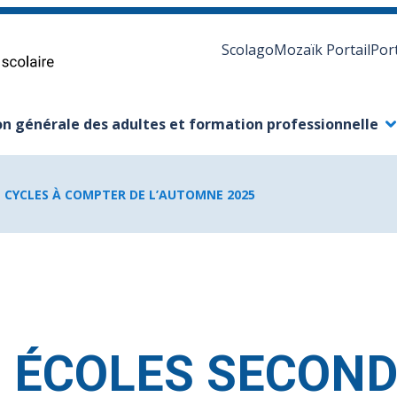
Scolago
Mozaïk Portail
Por
n générale des adultes et formation professionnelle
s-menu
ermer le sous-menu
E CYCLES À COMPTER DE L’AUTOMNE 2025
S ÉCOLES SECON