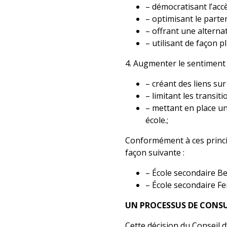
– démocratisant l’ac
– optimisant le parten
– offrant une alternat
– utilisant de façon p
4. Augmenter le sentiment
– créant des liens sur
– limitant les transiti
– mettant en place un
école.;
Conformément à ces princip
façon suivante :
– École secondaire B
– École secondaire F
UN PROCESSUS DE CONS
Cette décision du Conseil 