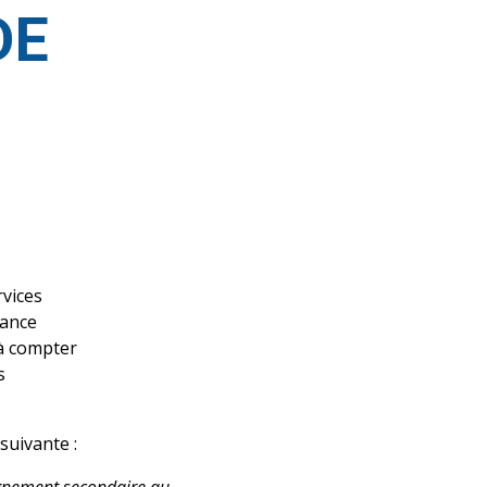
DE
rvices
éance
 à compter
s
suivante :