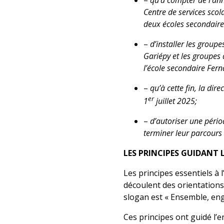
–
qu’à compter de l’ann
Centre de services scol
deux écoles secondaire
–
d’installer les group
Gariépy et les groupes 
l’école secondaire Fern
–
qu’à cette fin, la di
er
1
juillet 2025;
–
d’autoriser une péri
terminer leur parcours 
LES PRINCIPES GUIDANT 
Les principes essentiels à 
découlent des orientations
slogan est « Ensemble, eng
Ces principes ont guidé l’e