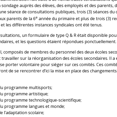
 sondage auprès des élèves, des employés et des parents, d
ne séance de consultations publiques, trois (3) séances du c
e
ux parents de la 6
année du primaire et plus de trois (3) r
t les différentes instances syndicales ont été tenus.
nsultations, un formulaire de type Q & R était disponible po
daires, et les questions étaient répondues ponctuellement.
il, composés de membres du personnel des deux écoles secon
travailler sur la réorganisation des écoles secondaires. Il a
e porter volontaire pour siéger sur ces comités. Ces comit
nt de se rencontrer d’ici la mise en place des changements. V
 du programme multisports;
 du programme artistique;
 du programme technologique-scientifique;
 du programme langues et monde;
e l’adaptation scolaire;