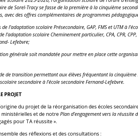
ée scolaire 2025-2026, l’organisation scolaire de l’ordre d’ens
aire de Sorel-Tracy se fasse de la première à la cinquième secondai
s, avec des offres complémentaires de programmes pédagogiques
es de l’adaptation scolaire Présecondaire, GAP, FMS et UTM à l’éc
de l’adaptation scolaire Cheminement particulier, CPA, CPR, CPP,
and- Lefebvre;
rection générale soit mandatée pour mettre en place cette organis
ode de transition permettant aux élèves fréquentant la cinquièm
scolaire secondaire à l’école secondaire Fernand-Lefebvre.
LE PROJET
l’origine du projet de la réorganisation des écoles secondair
 ministérielles et de notre
Plan d’engagement vers la réussite d
agés pour TA réussite ».
nsemble des réflexions et des consultations :