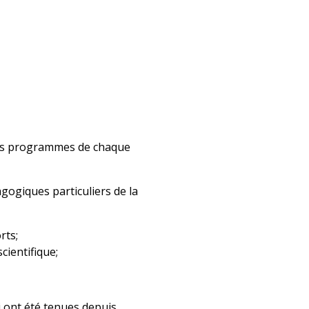
s des programmes de chaque
gogiques particuliers de la
rts;
ientifique;
i ont été tenues depuis