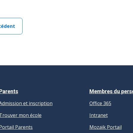
cédent
Parents
Membres du pers
Admission et inscription
Office 365
Trouver mon école
Intranet
Portail Parents
Mozaïk Portail