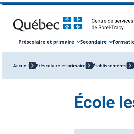
Aller
au
contenu
Préscolaire et primaire
Secondaire
Formatio
Ouvrir/Fermer le sous-menu
Ouvrir/Fermer le sou
Ouvrir/F
Accueil
Préscolaire et primaire
Établissements
École l