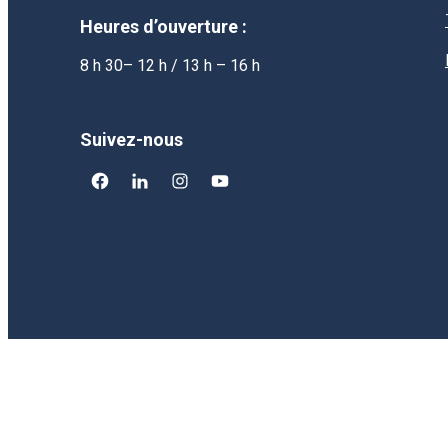
Heures d’ouverture :
8 h 30– 12 h / 13 h – 16 h
Suivez-nous
facebook
linkedin
instagram
youtube