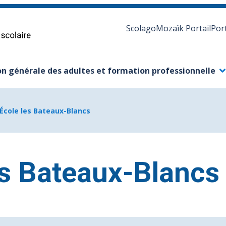
Scolago
Mozaïk Portail
Por
n générale des adultes et formation professionnelle
s-menu
ermer le sous-menu
École les Bateaux-Blancs
es Bateaux-Blancs