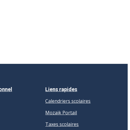
onnel
Liens rapides
Calendriers scolaires
Mozaïk Portail
Taxes scolaires