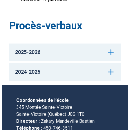
Procès-verbaux
2025-2026
Open
2024-2025
PV 1er octobre 2025
Open
PV 28 janvier 2026
PV 25 septembre 2024
Coordonnées de l’école
345 Montée Sainte-Victoire
PV 8 avril 2026
PV 27 novembre 2024
Sainte-Victoire (Québec) J0G 1T0
Directeur :
Zakary Mandeville Bastien
Téléphone :
450-746-3511