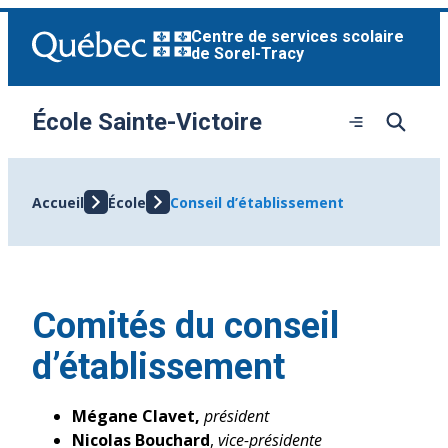
Aller
Centre de services scolaire
au
de Sorel-Tracy
contenu
École Sainte-Victoire
Ouvrir
le
menu
Accueil
École
Conseil d’établissement
Comités du conseil
d’établissement
Mégane Clavet,
président
Nicolas Bouchard
,
vice-présidente