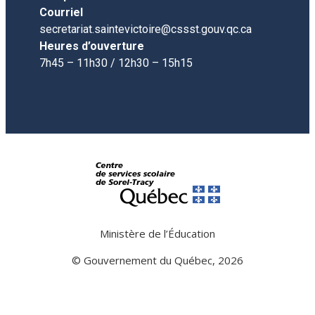
PV 18 juin 2026
PV 29 janvier 2025
Courriel
secretariat.saintevictoire@cssst.gouv.qc.ca
Heures d’ouverture
PV 9 avril 2025
7h45 – 11h30 / 12h30 – 15h15
PV 16 juin 2025
Ministère de l’Éducation
© Gouvernement du Québec, 2026