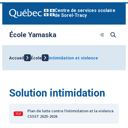
Aller
Centre de services scolaire
au
de Sorel-Tracy
contenu
École Yamaska
Ouvrir
le
menu
Accueil
École
Intimidation et violence
Solution intimidation
Plan de lutte contre l’intimidation et la violence
CSSST 2025-2026