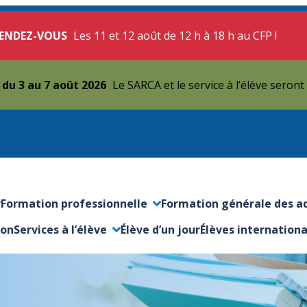
 RENDEZ-VOUS
Les 11 et 12 août de 12 h à 18 h au CFP !
t du 3 au 7 août 2026
Le SARCA et le service à l’élève seront
Formation professionnelle
Formation générale des a
rmer le sous-menu
Ouvrir/Fermer le sous-menu
Ouvrir/Fermer le sous-me
ion
Services à l’élève
Élève d’un jour
Élèves internation
Ouvrir/Fermer le sous-menu