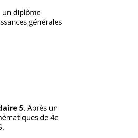
à un diplôme
aissances générales
aire 5
. Après un
athématiques de 4e
S.