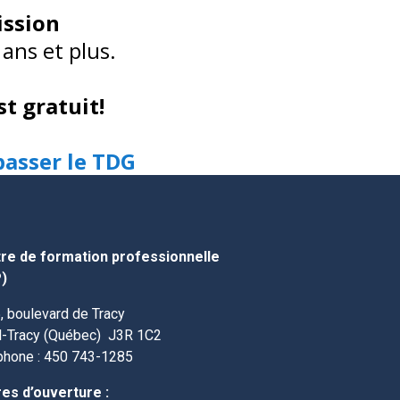
ission
ans et plus.
st gratuit!
passer le TDG
re de formation professionnelle
)
, boulevard de Tracy
l-Tracy (Québec)
J3R 1C2
phone : 450 743-1285
es d’ouverture :