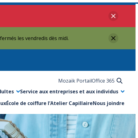
Fermer
 fermés les vendredis dès midi.
Fermer
Mozaïk Portail
Office 365
dultes
Service aux entreprises et aux individus
nu
Ouvrir/Fermer le sous-menu
aux
École de coiffure l’Atelier Capillaire
Nous joindre