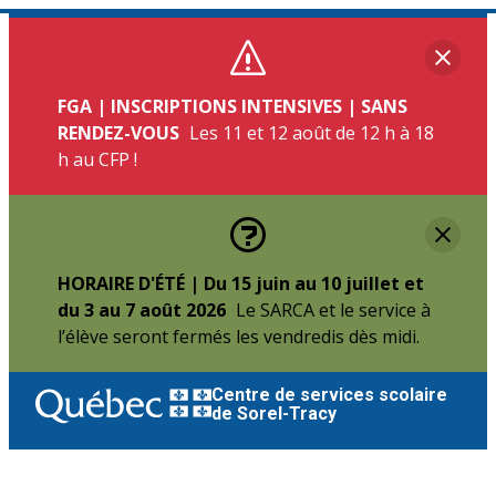
Aller
au
Fer
contenu
FGA | INSCRIPTIONS INTENSIVES | SANS
RENDEZ-VOUS
Les 11 et 12 août de 12 h à 18
h au CFP !
Fer
HORAIRE D'ÉTÉ | Du 15 juin au 10 juillet et
du 3 au 7 août 2026
Le SARCA et le service à
l’élève seront fermés les vendredis dès midi.
Centre de services scolaire
de Sorel-Tracy