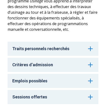
programme
Usinage
vous apprend à interpréter
des dessins techniques, à effectuer des travaux
d’usinage au tour et à la fraiseuse, à régler et faire
fonctionner des équipements spécialisés, à
effectuer des opérations de programmations
manuelle et conversationnelle, etc.
Traits personnels recherchés
Open
Aimer le travail de grande précision
Critères d’admission
Avoir le sens des responsabilités
Open
Faire preuve de débrouillardise
DES ou son équivalent reconnu
Être capable de visualiser un produit fini
Emplois possibles
OU la personne est âgée d’au moins 16
à partir d’un plan
Open
ans au 30 septembre de l’année scolaire
Être soucieux de la sécurité au travail
Régleur-conducteur de machines
au cours de laquelle elle commence sa
Sessions offertes
d’usinage
formation et a obtenu les unités de 4e
Open
Machiniste et outilleur