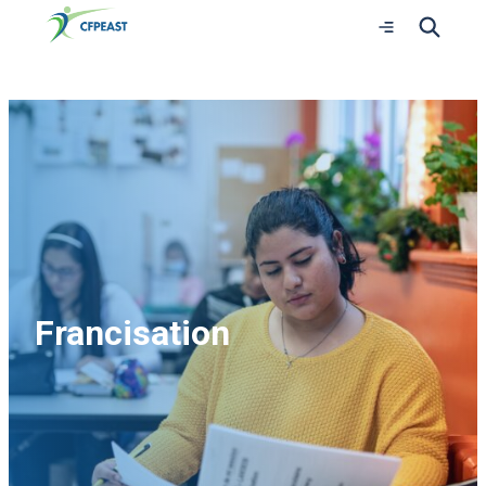
Ouvrir
le
menu
Francisation