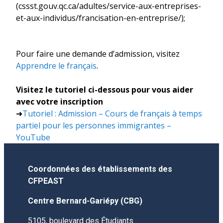
(cssst.gouv.qc.ca/adultes/service-aux-entreprises-
et-aux-individus/francisation-en-entreprise/);
Pour faire une demande d’admission, visitez
Apprendre le français
.
Visitez le tutoriel ci-dessous pour vous aider
avec votre inscription
➜
Tutoriel : Admission – Cours de français à temps
partiel pour les personnes immigrantes –
YouTube
Coordonnées des établissements des
CFPEAST
Centre Bernard-Gariépy (CBG)
5105, boulevard des Étudiants