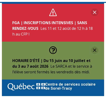
Aller
au
Fer
contenu
FGA | INSCRIPTIONS INTENSIVES | SANS
RENDEZ-VOUS
Les 11 et 12 août de 12 h à 18
h au CFP !
Fer
HORAIRE D'ÉTÉ | Du 15 juin au 10 juillet et
du 3 au 7 août 2026
Le SARCA et le service à
l’élève seront fermés les vendredis dès midi.
Centre de services scolaire
de Sorel-Tracy