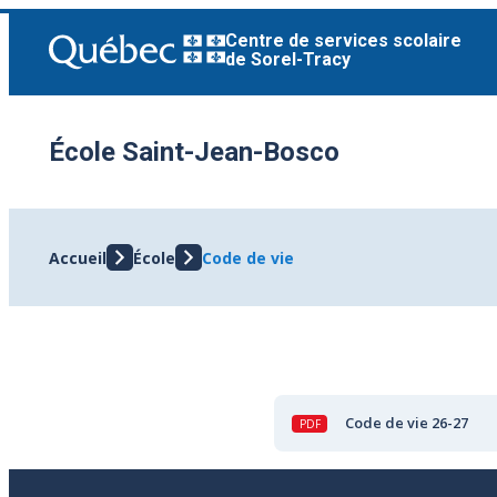
Aller
Centre de services scolaire
au
de Sorel-Tracy
contenu
École Saint-Jean-Bosco
Accueil
École
Code de vie
Code de vie 26-27