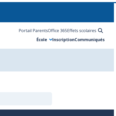
Portail Parents
Office 365
Effets scolaires
École
Inscription
Communiqués
Ouvrir/Fermer le sous-menu