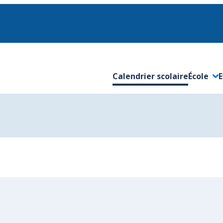
Calendrier scolaire
École
E
Ouvrir/F