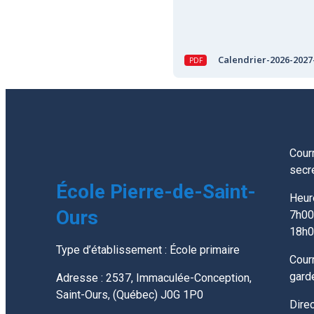
Calendrier-2026-2027
Courr
secr
École Pierre-de-Saint-
Heur
Ours
7h00
18h
Type d’établissement : École primaire
Courr
gard
Adresse : 2537, Immaculée-Conception,
Saint-Ours, (Québec) J0G 1P0
Dire