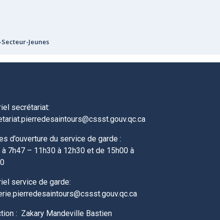
-Secteur-Jeunes
iel secrétariat:
etariat.pierredesaintours@cssst.gouv.qc.ca
es d’ouverture du service de garde :
 à 7h47 – 11h30 à 12h30 et de 15h00 à
00
iel service de garde:
erie.pierredesaintours@cssst.gouv.qc.ca
ction : Zakary Mandeville Bastien