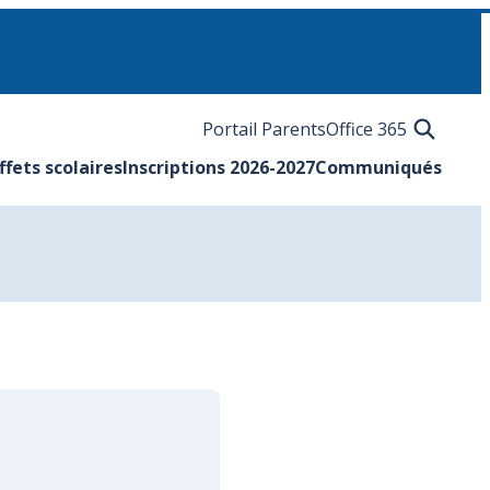
Portail Parents
Office 365
ffets scolaires
Inscriptions 2026-2027
Communiqués
ermer le sous-menu