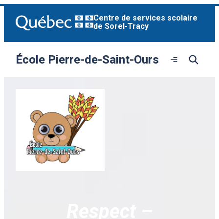
Aller
Centre de services scolaire
au
de Sorel-Tracy
contenu
École Pierre-de-Saint-Ours
Ouvrir
le
menu
Respect –