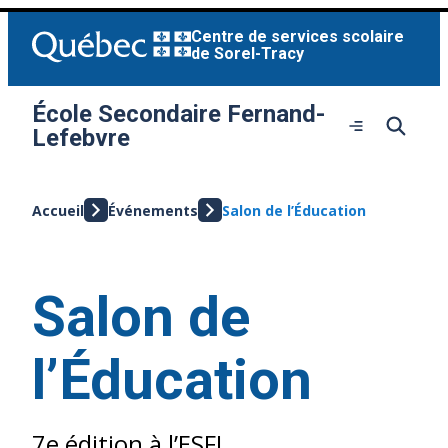
Aller
Centre de services scolaire
au
de Sorel-Tracy
contenu
École Secondaire Fernand-
Ouvrir
Lefebvre
le
menu
Accueil
Événements
Salon de l’Éducation
Salon de
l’Éducation
7e édition à l’ESFL