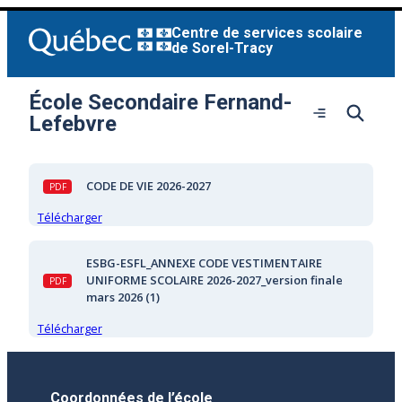
Aller
Centre de services scolaire
au
de Sorel-Tracy
contenu
École Secondaire Fernand-
Ouvrir
Lefebvre
le
menu
CODE DE VIE 2026-2027
Télécharger
ESBG-ESFL_ANNEXE CODE VESTIMENTAIRE
UNIFORME SCOLAIRE 2026-2027_version finale
mars 2026 (1)
Télécharger
Coordonnées de l’école