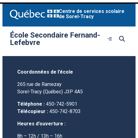
Aller
Centre de services scolaire
au
de Sorel-Tracy
contenu
École Secondaire Fernand-
Ouvrir
Lefebvre
le
menu
Coordonnées de l’école
265 rue de Ramezay
Sorel-Tracy (Québec) J3P 4A5
Téléphone :
450-742-5901
Télécopieur :
450-742-8703
Heures d’ouverture :
8h – 12h / 13h – 16h