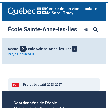
Aller
Centre de services scolaire
au
de Sorel-Tracy
contenu
École Sainte-Anne-les-Îles
Ouvrir
le
menu
Accueil
École Sainte-Anne-les-Îles
Projet éducatif
Projet éducatif 2023-2027
Coordonnées de l’école