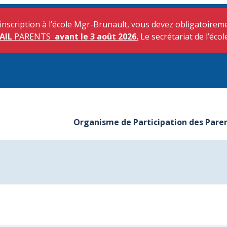
inscription à l’école Mgr-Brunault, vous devez obligatoiremen
AIL
PARENTS
avant le 3 août 2026.
Le secrétariat de l’écol
Organisme de Participation des Pare