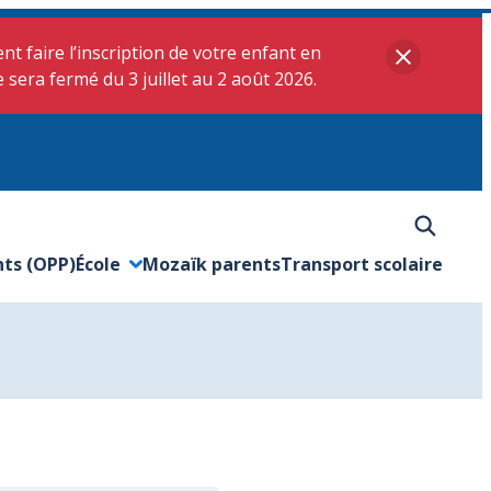
t faire l’inscription de votre enfant en
Fermer
e sera fermé du 3 juillet au 2 août 2026.
nts (OPP)
École
Mozaïk parents
Transport scolaire
Ouvrir/Fermer le sous-menu