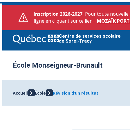
Aller
au
Inscription 2026-2027
Pour toute nouvelle 
contenu
ligne en cliquant sur ce lien :
MOZAÏK PORT
Centre de services scolaire
de Sorel-Tracy
École Monseigneur-Brunault
Accueil
École
Révision d’un résultat