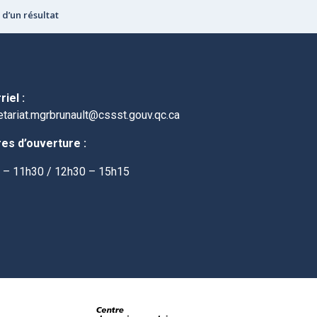
 d’un résultat
iel :
etariat.mgrbrunault@cssst.gouv.qc.ca
es d’ouverture :
 – 11h30 / 12h30 – 15h15