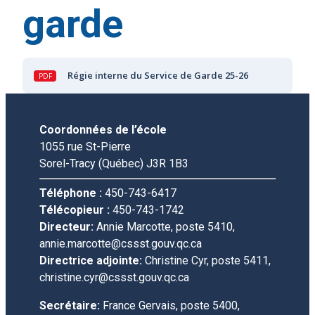
garde
Régie interne du Service de Garde 25-26
Coordonnées de l’école
1055 rue St-Pierre
Sorel-Tracy (Québec) J3R 1B3
Téléphone :
450-743-6417
Télécopieur :
450-743-1742
Directeur:
Annie Marcotte, poste 5410,
annie.marcotte@cssst.gouv.qc.ca
Directrice adjointe:
Christine Cyr, poste 5411,
christine.cyr@cssst.gouv.qc.ca
Secrétaire:
France Gervais, poste 5400,