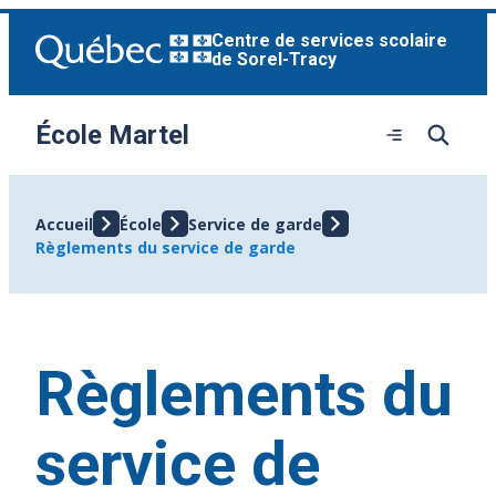
Aller
Centre de services scolaire
au
de Sorel-Tracy
contenu
École Martel
Ouvrir
le
menu
Accueil
École
Service de garde
Règlements du service de garde
Règlements du
service de