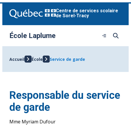
Aller
Centre de services scolaire
au
de Sorel-Tracy
contenu
École Laplume
Ouvrir
le
menu
Accueil
École
Service de garde
Responsable du service
de garde
Mme Myriam Dufour