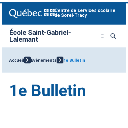
Aller
Centre de services scolaire
au
de Sorel-Tracy
contenu
École Saint-Gabriel-
Ouvrir
Lalemant
le
menu
Accueil
Évènements
1e Bulletin
1e Bulletin