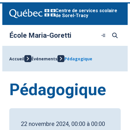
Aller
Centre de services scolaire
au
de Sorel-Tracy
contenu
École Maria-Goretti
Ouvrir
le
menu
Accueil
Événements
Pédagogique
Pédagogique
22 novembre 2024, 00:00 à 00:00