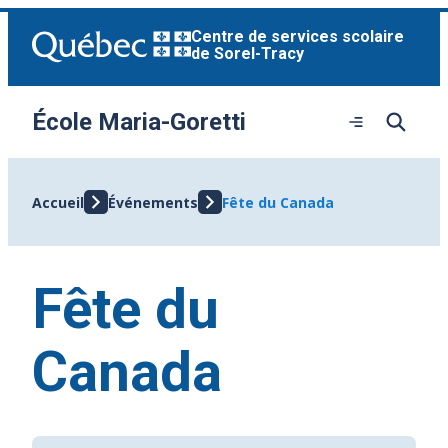
Aller
Centre de services scolaire
au
de Sorel-Tracy
contenu
École Maria-Goretti
Ouvrir
le
menu
Accueil
Événements
Fête du Canada
Fête du
Canada