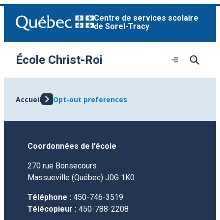
Aller
Centre de services scolaire
au
de Sorel-Tracy
contenu
École Christ-Roi
Ouvrir
le
menu
Accueil
Opt-out preferences
Coordonnées de l’école
270 rue Bonsecours
Massueville (Québec) J0G 1K0
Téléphone :
450-746-3519
Télécopieur :
450-788-2208